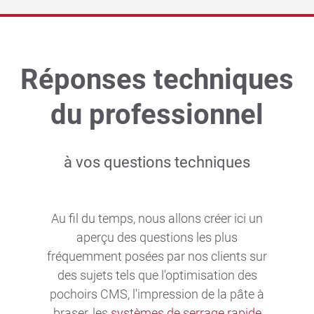
Entreprise
Presse/Nouvelles
Réponses techniques
du professionnel
Blog technique
DE
|
EN
|
FR
à vos questions techniques
Au fil du temps, nous allons créer ici un
aperçu des questions les plus
fréquemment posées par nos clients sur
des sujets tels que l'optimisation des
pochoirs CMS, l'impression de la pâte à
braser, les
systèmes de serrage rapide